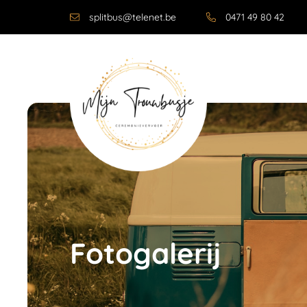
splitbus@telenet.be
0471 49 80 42
Fotogalerij