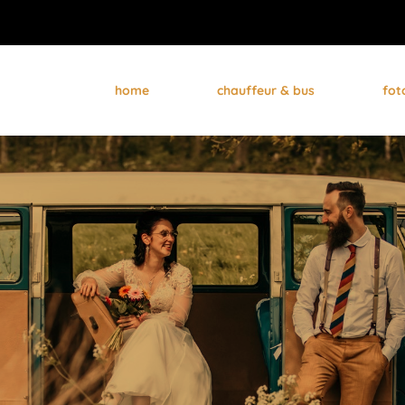
home
chauffeur & bus
fot